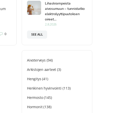
Lihaskrampeista
aivosumuun – tunnistatko
ium
elektrolyyttipuutoksen
oireet…
2.8.2026
0
SEE ALL
Aivoterveys
(94)
Arkistojen aarteet
(3)
Hengitys
(41)
Henkinen hyvinvointi
(113)
Hermosto
(145)
Hormonit
(138)