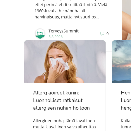
ettei perimä ehdi selittää ilmiötä. Vielä
1960-luvulla heinänuha oli
harvinaisuus, mutta nyt suuri os…
TerveysSummit
0
5.3.2026
Allergiaoireet kuriin:
Hen
Luonnolliset ratkaisut
Luon
allergisen nuhan hoitoon
heng
Allerginen nuha, tämä tavallinen,
Kull
mutta kiusallinen vaiva aiheuttaa
tunne