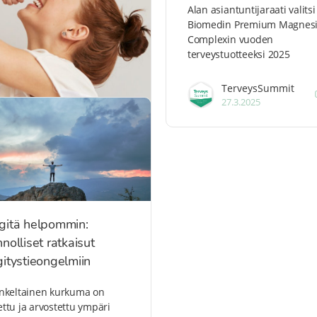
Alan asiantuntijaraati valitsi
Biomedin Premium Magnes
Complexin vuoden
terveystuotteeksi 2025
TerveysSummit
27.3.2025
gitä helpommin:
nolliset ratkaisut
itystieongelmiin
ankeltainen kurkuma on
ttu ja arvostettu ympäri