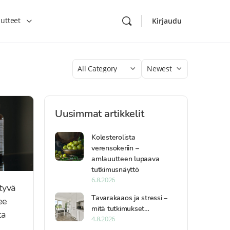
utteet
Kirjaudu
Category
Sort
by
Uusimmat artikkelit
Kolesterolista
verensokeriin –
amlauutteen lupaava
tutkimusnäyttö
6.8.2026
styvä
Tavarakaaos ja stressi –
ee
mitä tutkimukset…
ta
4.8.2026