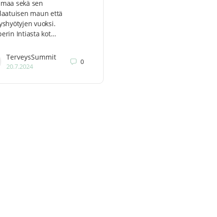
lmaa sekä sen
laatuisen maun että
yshyötyjen vuoksi.
erin Intiasta kot…
TerveysSummit
0
20.7.2024