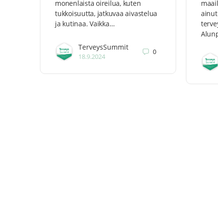
monenlaista oireilua, kuten
maai
tukkoisuutta, jatkuvaa aivastelua
ainut
ja kutinaa. Vaikka…
terve
Alunp
TerveysSummit
0
18.9.2024