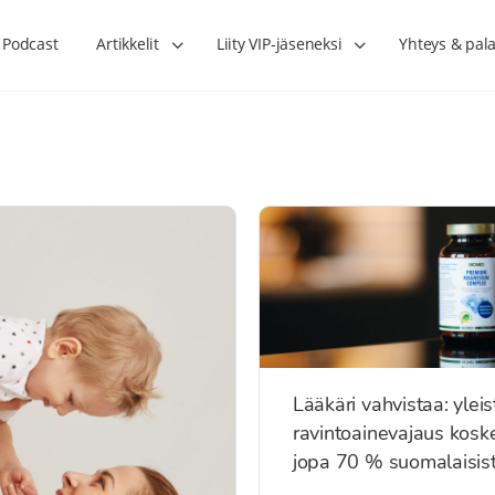
Podcast
Artikkelit
Liity VIP-jäseneksi
Yhteys & pala
Lääkäri vahvistaa: ylei
ravintoainevajaus kosk
jopa 70 % suomalaisis