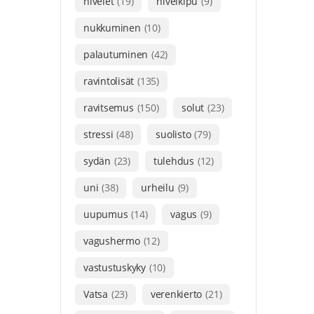
nivelet
(19)
nivelkipu
(9)
nukkuminen
(10)
palautuminen
(42)
ravintolisät
(135)
ravitsemus
(150)
solut
(23)
stressi
(48)
suolisto
(79)
sydän
(23)
tulehdus
(12)
uni
(38)
urheilu
(9)
uupumus
(14)
vagus
(9)
vagushermo
(12)
vastustuskyky
(10)
Vatsa
(23)
verenkierto
(21)