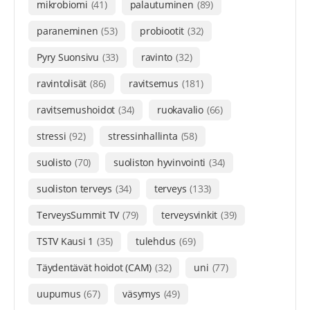
mikrobiomi
(41)
palautuminen
(89)
paraneminen
(53)
probiootit
(32)
Pyry Suonsivu
(33)
ravinto
(32)
ravintolisät
(86)
ravitsemus
(181)
ravitsemushoidot
(34)
ruokavalio
(66)
stressi
(92)
stressinhallinta
(58)
suolisto
(70)
suoliston hyvinvointi
(34)
suoliston terveys
(34)
terveys
(133)
TerveysSummit TV
(79)
terveysvinkit
(39)
TSTV Kausi 1
(35)
tulehdus
(69)
Täydentävät hoidot (CAM)
(32)
uni
(77)
uupumus
(67)
väsymys
(49)