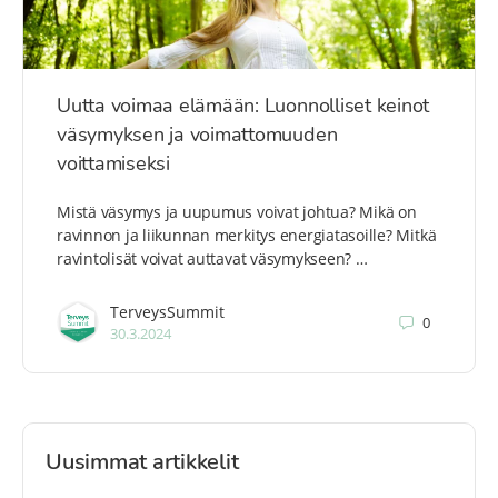
Uutta voimaa elämään: Luonnolliset keinot
väsymyksen ja voimattomuuden
voittamiseksi
Mistä väsymys ja uupumus voivat johtua? Mikä on
ravinnon ja liikunnan merkitys energiatasoille? Mitkä
ravintolisät voivat auttavat väsymykseen? …
TerveysSummit
0
30.3.2024
Uusimmat artikkelit