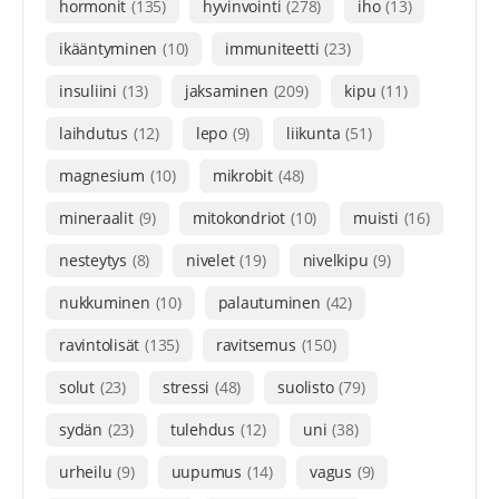
hormonit
(135)
hyvinvointi
(278)
iho
(13)
ikääntyminen
(10)
immuniteetti
(23)
insuliini
(13)
jaksaminen
(209)
kipu
(11)
laihdutus
(12)
lepo
(9)
liikunta
(51)
magnesium
(10)
mikrobit
(48)
mineraalit
(9)
mitokondriot
(10)
muisti
(16)
nesteytys
(8)
nivelet
(19)
nivelkipu
(9)
nukkuminen
(10)
palautuminen
(42)
ravintolisät
(135)
ravitsemus
(150)
solut
(23)
stressi
(48)
suolisto
(79)
sydän
(23)
tulehdus
(12)
uni
(38)
urheilu
(9)
uupumus
(14)
vagus
(9)