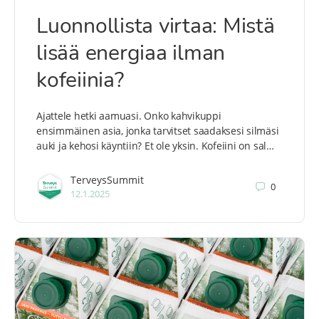
Luonnollista virtaa: Mistä
lisää energiaa ilman
kofeiinia?
Ajattele hetki aamuasi. Onko kahvikuppi
ensimmäinen asia, jonka tarvitset saadaksesi silmäsi
auki ja kehosi käyntiin? Et ole yksin. Kofeiini on sal…
TerveysSummit
0
12.1.2025