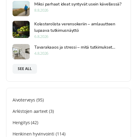
Miksi parhaat ideat syntyvät usein kävellessä?
8.8.2026
Kolesterolista verensokeriin – amlauutteen
lupaava tutkimusnäyttö
6.8.2026
Tavarakaaos ja stressi – mitä tutkimukset…
4.8.2026
SEE ALL
Aivoterveys
(95)
Arkistojen aarteet
(3)
Hengitys
(42)
Henkinen hyvinvointi
(114)