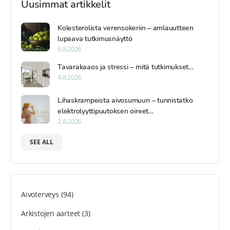
Uusimmat artikkelit
Kolesterolista verensokeriin – amlauutteen
lupaava tutkimusnäyttö
6.8.2026
Tavarakaaos ja stressi – mitä tutkimukset…
4.8.2026
Lihaskrampeista aivosumuun – tunnistatko
elektrolyyttipuutoksen oireet…
2.8.2026
SEE ALL
Aivoterveys
(94)
Arkistojen aarteet
(3)