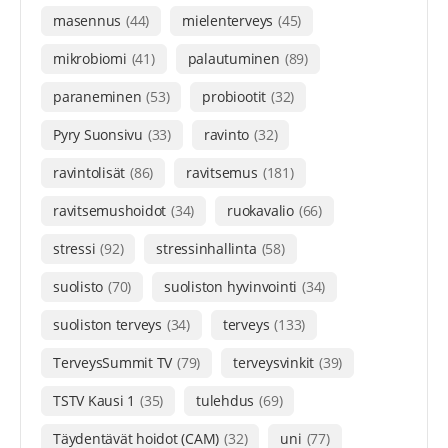
masennus
(44)
mielenterveys
(45)
mikrobiomi
(41)
palautuminen
(89)
paraneminen
(53)
probiootit
(32)
Pyry Suonsivu
(33)
ravinto
(32)
ravintolisät
(86)
ravitsemus
(181)
ravitsemushoidot
(34)
ruokavalio
(66)
stressi
(92)
stressinhallinta
(58)
suolisto
(70)
suoliston hyvinvointi
(34)
suoliston terveys
(34)
terveys
(133)
TerveysSummit TV
(79)
terveysvinkit
(39)
TSTV Kausi 1
(35)
tulehdus
(69)
Täydentävät hoidot (CAM)
(32)
uni
(77)