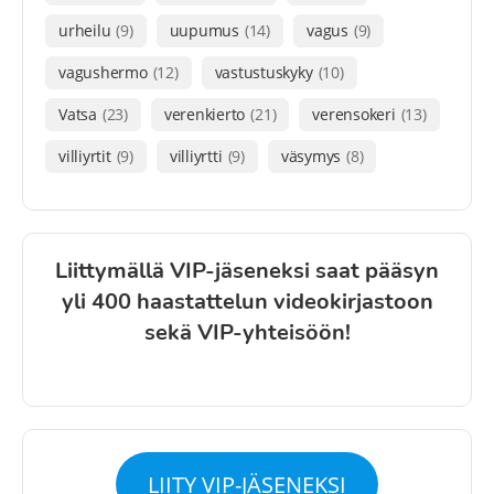
urheilu
(9)
uupumus
(14)
vagus
(9)
vagushermo
(12)
vastustuskyky
(10)
Vatsa
(23)
verenkierto
(21)
verensokeri
(13)
villiyrtit
(9)
villiyrtti
(9)
väsymys
(8)
Liittymällä VIP-jäseneksi saat pääsyn
yli 400 haastattelun videokirjastoon
sekä VIP-yhteisöön!
LIITY VIP-JÄSENEKSI