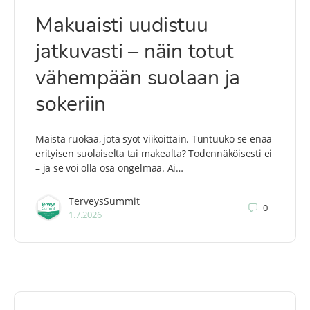
Makuaisti uudistuu
jatkuvasti – näin totut
vähempään suolaan ja
sokeriin
Maista ruokaa, jota syöt viikoittain. Tuntuuko se enää
erityisen suolaiselta tai makealta? Todennäköisesti ei
– ja se voi olla osa ongelmaa. Ai…
TerveysSummit
0
1.7.2026