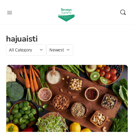
hajuaisti
Category
Sort
by