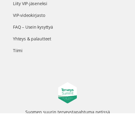
Liity VIP-jäseneksi
VIP-videokirjasto
FAQ – Usein kysyttyä
Yhteys & palautteet
Tiimi
Suomen suurin terveystapahtuma netissä
© 2026 - TerveysSummit | Biomed Oy
Menu
Tietosuojaseloste
Tilausehdot