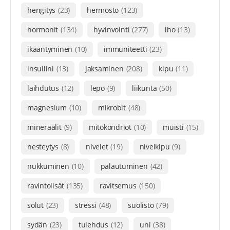
hengitys
(23)
hermosto
(123)
hormonit
(134)
hyvinvointi
(277)
iho
(13)
ikääntyminen
(10)
immuniteetti
(23)
insuliini
(13)
jaksaminen
(208)
kipu
(11)
laihdutus
(12)
lepo
(9)
liikunta
(50)
magnesium
(10)
mikrobit
(48)
mineraalit
(9)
mitokondriot
(10)
muisti
(15)
nesteytys
(8)
nivelet
(19)
nivelkipu
(9)
nukkuminen
(10)
palautuminen
(42)
ravintolisät
(135)
ravitsemus
(150)
solut
(23)
stressi
(48)
suolisto
(79)
sydän
(23)
tulehdus
(12)
uni
(38)