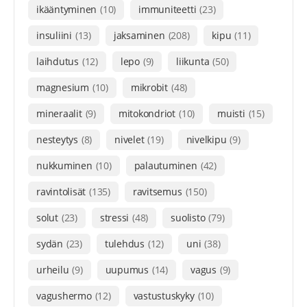
ikääntyminen
(10)
immuniteetti
(23)
insuliini
(13)
jaksaminen
(208)
kipu
(11)
laihdutus
(12)
lepo
(9)
liikunta
(50)
magnesium
(10)
mikrobit
(48)
mineraalit
(9)
mitokondriot
(10)
muisti
(15)
nesteytys
(8)
nivelet
(19)
nivelkipu
(9)
nukkuminen
(10)
palautuminen
(42)
ravintolisät
(135)
ravitsemus
(150)
solut
(23)
stressi
(48)
suolisto
(79)
sydän
(23)
tulehdus
(12)
uni
(38)
urheilu
(9)
uupumus
(14)
vagus
(9)
vagushermo
(12)
vastustuskyky
(10)