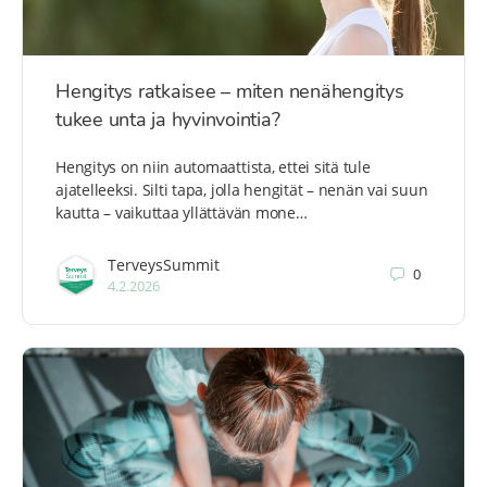
Hengitys ratkaisee – miten nenähengitys
tukee unta ja hyvinvointia?
Hengitys on niin automaattista, ettei sitä tule
ajatelleeksi. Silti tapa, jolla hengität – nenän vai suun
kautta – vaikuttaa yllättävän mone…
TerveysSummit
0
4.2.2026