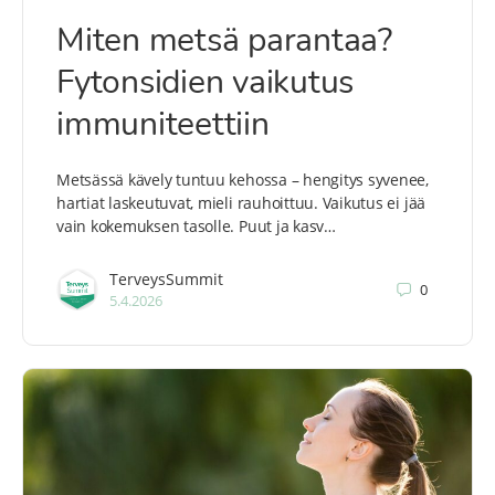
Miten metsä parantaa?
Fytonsidien vaikutus
immuniteettiin
Metsässä kävely tuntuu kehossa – hengitys syvenee,
hartiat laskeutuvat, mieli rauhoittuu. Vaikutus ei jää
vain kokemuksen tasolle. Puut ja kasv…
TerveysSummit
0
5.4.2026