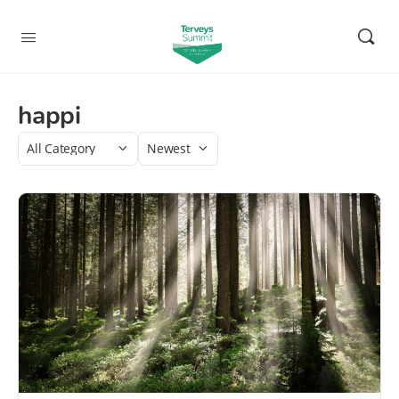
happi
Category
Sort
by