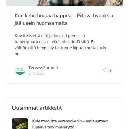
Kun keho huutaa happea – Piilevä hypoksia
jää usein huomaamatta
Kuvittele, että elät jatkuvasti pienessä
hapenpuutteessa – etkä edes tiedä siitä. Et
välttämättä hengästy tai tunne kipua, mutta jokin
on…
TerveysSummit
0
24.8.2025
Uusimmat artikkelit
Kolesterolista verensokeriin – amlauutteen
lupaava tutkimusnäyttö