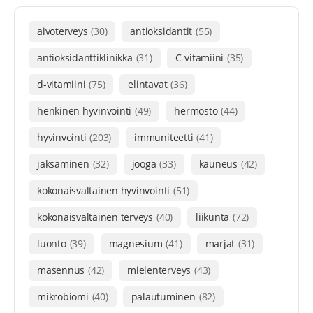
aivoterveys
(30)
antioksidantit
(55)
antioksidanttiklinikka
(31)
C-vitamiini
(35)
d-vitamiini
(75)
elintavat
(36)
henkinen hyvinvointi
(49)
hermosto
(44)
hyvinvointi
(203)
immuniteetti
(41)
jaksaminen
(32)
jooga
(33)
kauneus
(42)
kokonaisvaltainen hyvinvointi
(51)
kokonaisvaltainen terveys
(40)
liikunta
(72)
luonto
(39)
magnesium
(41)
marjat
(31)
masennus
(42)
mielenterveys
(43)
mikrobiomi
(40)
palautuminen
(82)