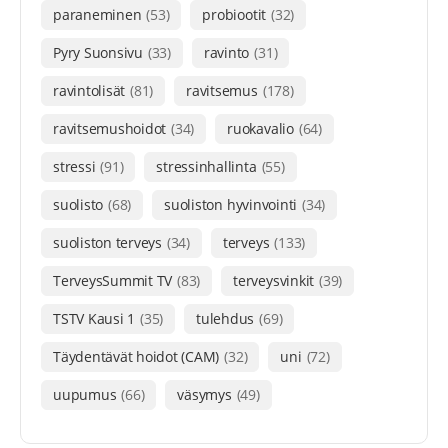
paraneminen
(53)
probiootit
(32)
Pyry Suonsivu
(33)
ravinto
(31)
ravintolisät
(81)
ravitsemus
(178)
ravitsemushoidot
(34)
ruokavalio
(64)
stressi
(91)
stressinhallinta
(55)
suolisto
(68)
suoliston hyvinvointi
(34)
suoliston terveys
(34)
terveys
(133)
TerveysSummit TV
(83)
terveysvinkit
(39)
TSTV Kausi 1
(35)
tulehdus
(69)
Täydentävät hoidot (CAM)
(32)
uni
(72)
uupumus
(66)
väsymys
(49)