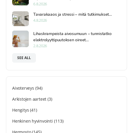
6.8.2026
Tavarakaaos ja stressi – mitä tutkimukset…
4.8.2026
Lihaskrampeista aivosumuun – tunnistatko
elektrolyyttipuutoksen oireet…
2.8.2026
SEE ALL
Aivoterveys
(94)
Arkistojen aarteet
(3)
Hengitys
(41)
Henkinen hyvinvointi
(113)
Hermosto
(145)