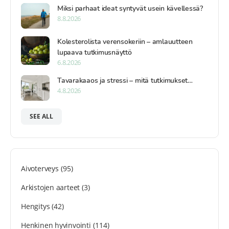
Miksi parhaat ideat syntyvät usein kävellessä?
8.8.2026
Kolesterolista verensokeriin – amlauutteen
lupaava tutkimusnäyttö
6.8.2026
Tavarakaaos ja stressi – mitä tutkimukset…
4.8.2026
SEE ALL
Aivoterveys
(95)
Arkistojen aarteet
(3)
Hengitys
(42)
Henkinen hyvinvointi
(114)