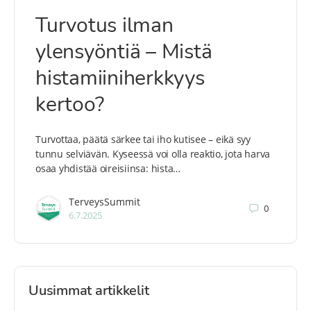
Turvotus ilman
ylensyöntiä – Mistä
histamiiniherkkyys
kertoo?
Turvottaa, päätä särkee tai iho kutisee – eikä syy
tunnu selviävän. Kyseessä voi olla reaktio, jota harva
osaa yhdistää oireisiinsa: hista…
TerveysSummit
0
6.7.2025
Uusimmat artikkelit