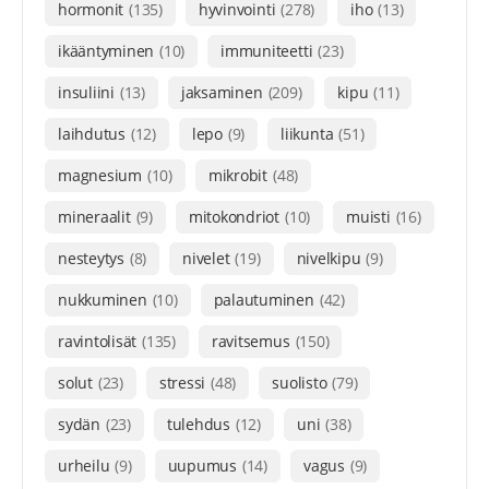
hormonit
(135)
hyvinvointi
(278)
iho
(13)
ikääntyminen
(10)
immuniteetti
(23)
insuliini
(13)
jaksaminen
(209)
kipu
(11)
laihdutus
(12)
lepo
(9)
liikunta
(51)
magnesium
(10)
mikrobit
(48)
mineraalit
(9)
mitokondriot
(10)
muisti
(16)
nesteytys
(8)
nivelet
(19)
nivelkipu
(9)
nukkuminen
(10)
palautuminen
(42)
ravintolisät
(135)
ravitsemus
(150)
solut
(23)
stressi
(48)
suolisto
(79)
sydän
(23)
tulehdus
(12)
uni
(38)
urheilu
(9)
uupumus
(14)
vagus
(9)