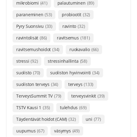
mikrobiomi
(41)
palautuminen
(89)
paraneminen
(53)
probiootit
(32)
Pyry Suonsivu
(33)
ravinto
(32)
ravintolisät
(86)
ravitsemus
(181)
ravitsemushoidot
(34)
ruokavalio
(66)
stressi
(92)
stressinhallinta
(58)
suolisto
(70)
suoliston hyvinvointi
(34)
suoliston terveys
(34)
terveys
(133)
TerveysSummit TV
(79)
terveysvinkit
(39)
TSTV Kausi 1
(35)
tulehdus
(69)
Täydentävät hoidot (CAM)
(32)
uni
(77)
uupumus
(67)
väsymys
(49)