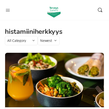
histamiiniherkkyys
Category
Sort
by