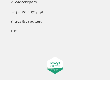
VIP-videokirjasto
FAQ – Usein kysyttyä
Yhteys & palautteet
Tiimi
Suomen suurin terveystapahtuma netissä
© 2026 - TerveysSummit | Biomed Oy
Menu
Tietosuojaseloste
Tilausehdot
Items