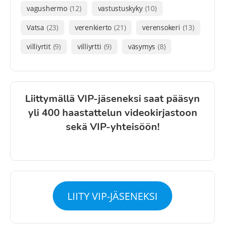
vagushermo
(12)
vastustuskyky
(10)
Vatsa
(23)
verenkierto
(21)
verensokeri
(13)
villiyrtit
(9)
villiyrtti
(9)
väsymys
(8)
Liittymällä VIP-jäseneksi saat pääsyn
yli 400 haastattelun videokirjastoon
sekä VIP-yhteisöön!
LIITY VIP-JÄSENEKSI