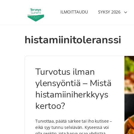
ILMOITTAUDU
SYKSY 2026
histamiinitoleranssi
Turvotus ilman
ylensyöntiä – Mistä
histamiiniherkkyys
kertoo?
Turvottaa, päätä särkee tai iho kutisee –
eikä syy tunnu selviävän. Kyseessä voi
olla reaktio, jota harva osaa yhdistää