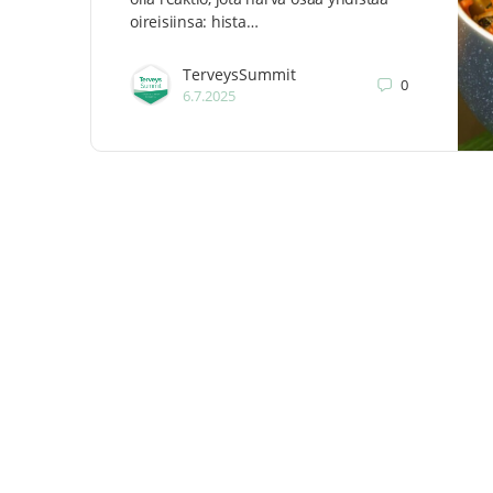
oireisiinsa: hista…
TerveysSummit
0
6.7.2025