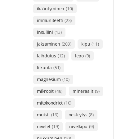
ikääntyminen
(10)
immuniteetti
(23)
insuliini
(13)
jaksaminen
(209)
kipu
(11)
laihdutus
(12)
lepo
(9)
liikunta
(51)
magnesium
(10)
mikrobit
(48)
mineraalit
(9)
mitokondriot
(10)
muisti
(16)
nesteytys
(8)
nivelet
(19)
nivelkipu
(9)
nukkuminen
(10)