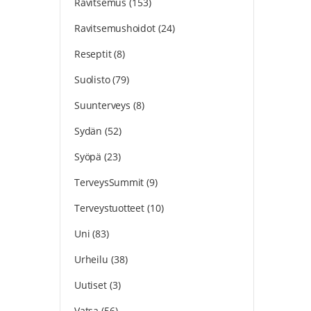
Ravitsemus
(153)
Ravitsemushoidot
(24)
Reseptit
(8)
Suolisto
(79)
Suunterveys
(8)
Sydän
(52)
Syöpä
(23)
TerveysSummit
(9)
Terveystuotteet
(10)
Uni
(83)
Urheilu
(38)
Uutiset
(3)
Vatsa
(56)