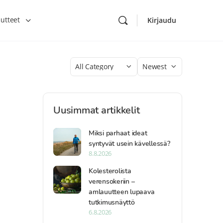
utteet
Kirjaudu
Category
Sort
by
Uusimmat artikkelit
Miksi parhaat ideat
syntyvät usein kävellessä?
8.8.2026
Kolesterolista
verensokeriin –
amlauutteen lupaava
tutkimusnäyttö
6.8.2026