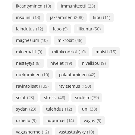
ikääntyminen
(10)
immuniteetti
(23)
insuliini
(13)
jaksaminen
(208)
kipu
(11)
laihdutus
(12)
lepo
(9)
liikunta
(50)
magnesium
(10)
mikrobit
(48)
mineraalit
(9)
mitokondriot
(10)
muisti
(15)
nesteytys
(8)
nivelet
(19)
nivelkipu
(9)
nukkuminen
(10)
palautuminen
(42)
ravintolisät
(135)
ravitsemus
(150)
solut
(23)
stressi
(48)
suolisto
(79)
sydän
(23)
tulehdus
(12)
uni
(38)
urheilu
(9)
uupumus
(14)
vagus
(9)
vagushermo
(12)
vastustuskyky
(10)