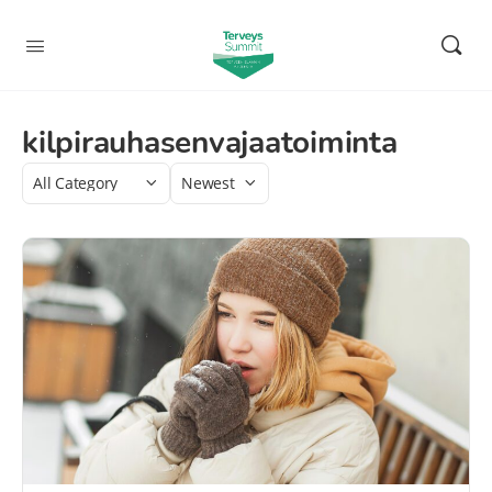
kilpirauhasenvajaatoiminta
Category
Sort
by