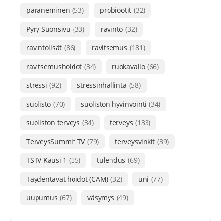
paraneminen
(53)
probiootit
(32)
Pyry Suonsivu
(33)
ravinto
(32)
ravintolisät
(86)
ravitsemus
(181)
ravitsemushoidot
(34)
ruokavalio
(66)
stressi
(92)
stressinhallinta
(58)
suolisto
(70)
suoliston hyvinvointi
(34)
suoliston terveys
(34)
terveys
(133)
TerveysSummit TV
(79)
terveysvinkit
(39)
TSTV Kausi 1
(35)
tulehdus
(69)
Täydentävät hoidot (CAM)
(32)
uni
(77)
uupumus
(67)
väsymys
(49)