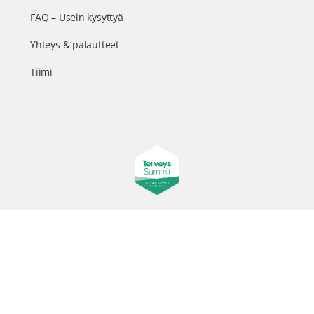
FAQ – Usein kysyttyä
Yhteys & palautteet
Tiimi
Suomen suurin terveystapahtuma netissä
© 2026 - TerveysSummit | Biomed Oy
Menu
Tietosuojaseloste
Tilausehdot
Items
Kurkkaa tapahtuman kulisseihin ja seuraa meitä somessa
@terveyssummit #terveyssummit