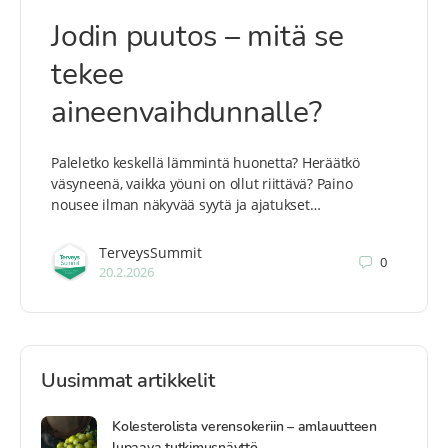
Jodin puutos – mitä se
tekee
aineenvaihdunnalle?
Paleletko keskellä lämmintä huonetta? Heräätkö
väsyneenä, vaikka yöuni on ollut riittävä? Paino
nousee ilman näkyvää syytä ja ajatukset…
TerveysSummit
0
20.2.2026
Uusimmat artikkelit
Kolesterolista verensokeriin – amlauutteen
lupaava tutkimusnäyttö