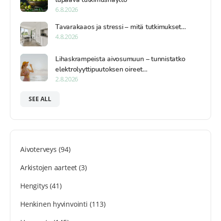
6.8.2026
Tavarakaaos ja stressi – mitä tutkimukset…
4.8.2026
Lihaskrampeista aivosumuun – tunnistatko
elektrolyyttipuutoksen oireet…
2.8.2026
SEE ALL
Aivoterveys
(94)
Arkistojen aarteet
(3)
Hengitys
(41)
Henkinen hyvinvointi
(113)