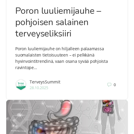
Poron luuliemijauhe –
pohjoisen salainen
terveyseliksiiri
Poron luuliemijauhe on hiljalleen palaamassa
suomalaisten tietoisuuteen – ei pelkkänä
hyvinvointitrendinä, vaan osana syvää pohjoista
ravintope…
TerveysSummit
0
28.10.2025