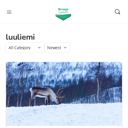
luuliemi
Category
Sort
by