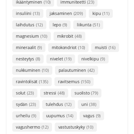
ikääntyminen
(10)
immuniteetti
(23)
insuliini
(13)
jaksaminen
(209)
kipu
(11)
laihdutus
(12)
lepo
(9)
liikunta
(51)
magnesium
(10)
mikrobit
(48)
mineraalit
(9)
mitokondriot
(10)
muisti
(16)
nesteytys
(8)
nivelet
(19)
nivelkipu
(9)
nukkuminen
(10)
palautuminen
(42)
ravintolisät
(135)
ravitsemus
(150)
solut
(23)
stressi
(48)
suolisto
(79)
sydän
(23)
tulehdus
(12)
uni
(38)
urheilu
(9)
uupumus
(14)
vagus
(9)
vagushermo
(12)
vastustuskyky
(10)