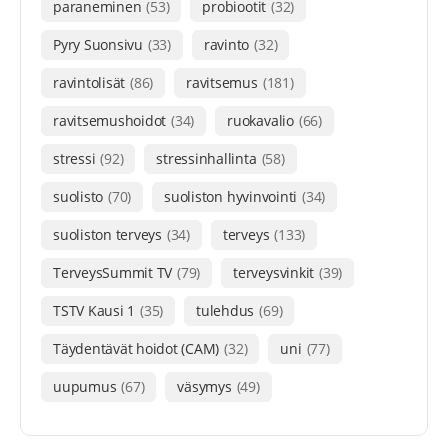
paraneminen
(53)
probiootit
(32)
Pyry Suonsivu
(33)
ravinto
(32)
ravintolisät
(86)
ravitsemus
(181)
ravitsemushoidot
(34)
ruokavalio
(66)
stressi
(92)
stressinhallinta
(58)
suolisto
(70)
suoliston hyvinvointi
(34)
suoliston terveys
(34)
terveys
(133)
TerveysSummit TV
(79)
terveysvinkit
(39)
TSTV Kausi 1
(35)
tulehdus
(69)
Täydentävät hoidot (CAM)
(32)
uni
(77)
uupumus
(67)
väsymys
(49)