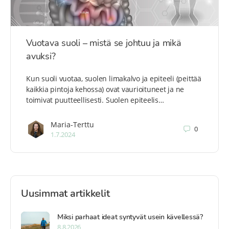
Vuotava suoli – mistä se johtuu ja mikä
avuksi?
Kun suoli vuotaa, suolen limakalvo ja epiteeli (peittää
kaikkia pintoja kehossa) ovat vaurioituneet ja ne
toimivat puutteellisesti. Suolen epiteelis…
Maria-Terttu
0
1.7.2024
Uusimmat artikkelit
Miksi parhaat ideat syntyvät usein kävellessä?
8.8.2026