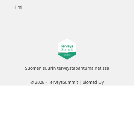
Tiimi
Suomen suurin terveystapahtuma netissä
© 2026 - TerveysSummit | Biomed Oy
Menu
Tietosuojaseloste
Tilausehdot
Items
Kurkkaa tapahtuman kulisseihin ja seuraa meitä somessa
@terveyssummit #terveyssummit