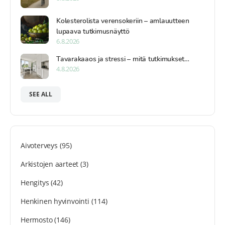
Kolesterolista verensokeriin – amlauutteen
lupaava tutkimusnäyttö
6.8.2026
Tavarakaaos ja stressi – mitä tutkimukset…
4.8.2026
SEE ALL
Aivoterveys
(95)
Arkistojen aarteet
(3)
Hengitys
(42)
Henkinen hyvinvointi
(114)
Hermosto
(146)