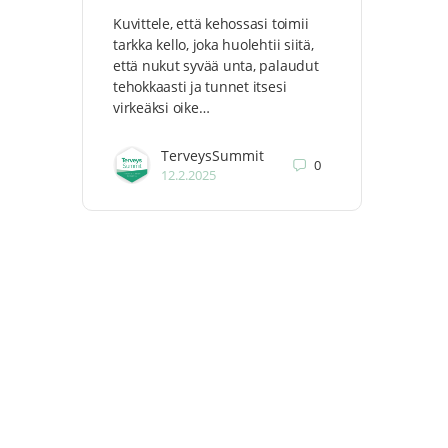
Kuvittele, että kehossasi toimii
tarkka kello, joka huolehtii siitä,
että nukut syvää unta, palaudut
tehokkaasti ja tunnet itsesi
virkeäksi oike…
TerveysSummit
0
12.2.2025