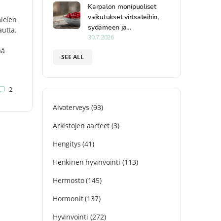
Karpalon monipuoliset
vaikutukset virtsateihin,
mielen
sydämeen ja…
autta.
30.7.2026
i
ää
SEE ALL
2
Aivoterveys
(93)
Arkistojen aarteet
(3)
Hengitys
(41)
Henkinen hyvinvointi
(113)
Hermosto
(145)
Hormonit
(137)
Hyvinvointi
(272)