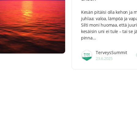
Kesän pitäisi olla kehon ja 
juhlaa: valoa, lämpöä ja vap
Silti moni huomaa, että juur
kesäisin uni ei tule – tai se j
pinna…
TerveysSummit
23.6.2025