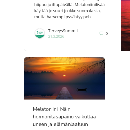
hiipuu jo iltapäivällä. Melatoniinilisää
käyttää jo suuri joukko suomalaisia,
mutta harvempi pysähtyy poh…
TerveysSummit
0
21.3.2026
Melatoniini: Näin
hormonitasapaino vaikuttaa
uneen ja elämänlaatuun