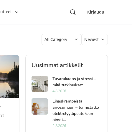
utteet
Kirjaudu
Category
Sort
by
Uusimmat artikkelit
Tavarakaaos ja stressi –
mitä tutkimukset…
4.8.2026
Lihaskrampeista
?
aivosumuun – tunnistatko
elektrolyyttipuutoksen
ot
oireet…
2.8.2026