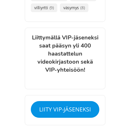
villiyrtti
(9)
väsymys
(8)
Liittymällä VIP-jäseneksi
saat pääsyn yli 400
haastattelun
videokirjastoon sekä
VIP-yhteisöön!
LIITY VIP-JÄSENEKSI