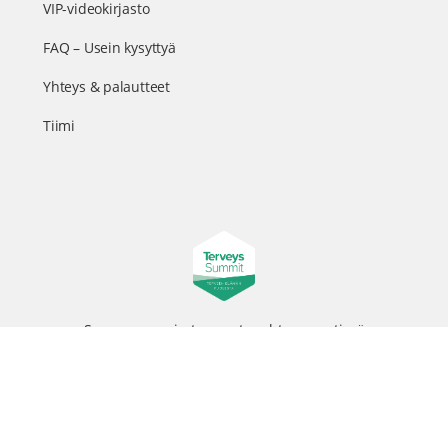
VIP-videokirjasto
FAQ – Usein kysyttyä
Yhteys & palautteet
Tiimi
Suomen suurin terveystapahtuma netissä
© 2026 - TerveysSummit | Biomed Oy
Menu
Tietosuojaseloste
Tilausehdot
Items