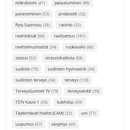
mikrobiomi
(41)
palautuminen
(89)
paraneminen
(53)
probiootit
(32)
Pyry Suonsivu
(33)
ravinto
(32)
ravintolisät
(86)
ravitsemus
(181)
ravitsemushoidot
(34)
ruokavalio
(66)
stressi
(92)
stressinhallinta
(58)
suolisto
(70)
suoliston hyvinvointi
(34)
suoliston terveys
(34)
terveys
(133)
TerveysSummit TV
(79)
terveysvinkit
(39)
TSTV Kausi 1
(35)
tulehdus
(69)
Täydentävät hoidot (CAM)
(32)
uni
(77)
uupumus
(67)
väsymys
(49)