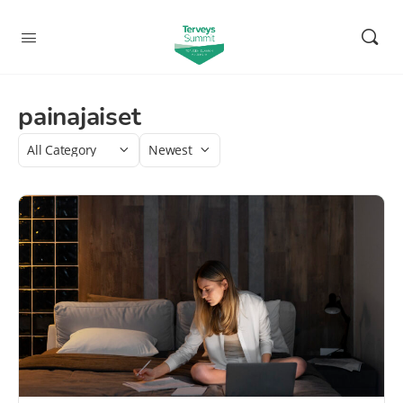
painajaiset
Category
Sort
by