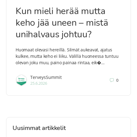
Kun mieli herää mutta
keho jää uneen – mistä
unihalvaus johtuu?
Huomaat olevasi hereillä. Silmät aukeavat, ajatus
kulkee, mutta keho ei liiku. Välillä huoneessa tuntuu
olevan joku muu, paino painaa rintaa, eik�…
TerveysSummit
0
25.6.2026
Uusimmat artikkelit