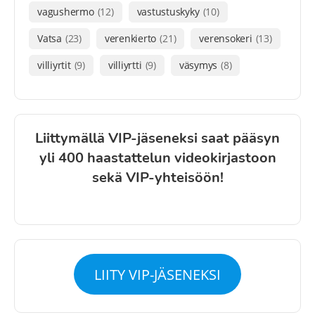
vagushermo
(12)
vastustuskyky
(10)
Vatsa
(23)
verenkierto
(21)
verensokeri
(13)
villiyrtit
(9)
villiyrtti
(9)
väsymys
(8)
Liittymällä VIP-jäseneksi saat pääsyn
yli 400 haastattelun videokirjastoon
sekä VIP-yhteisöön!
LIITY VIP-JÄSENEKSI