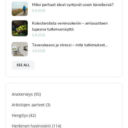
Miksi parhaat ideat syntyvät usein kävellessä?
8.8.2026
Kolesterolista verensokeriin – amlauutteen
lupaava tutkimusnäyttö
6.8.2026
Tavarakaaos ja stressi – mitä tutkimukset…
4.8.2026
SEE ALL
Aivoterveys
(95)
Arkistojen aarteet
(3)
Hengitys
(42)
Henkinen hyvinvointi
(114)