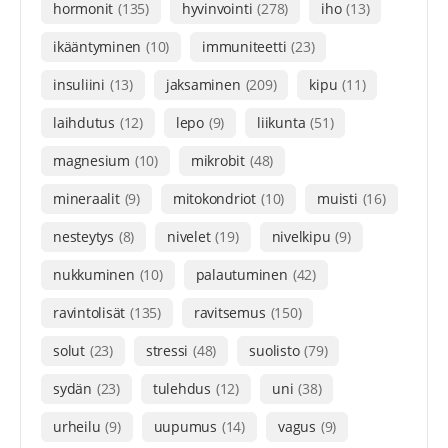
hormonit
(135)
hyvinvointi
(278)
iho
(13)
ikääntyminen
(10)
immuniteetti
(23)
insuliini
(13)
jaksaminen
(209)
kipu
(11)
laihdutus
(12)
lepo
(9)
liikunta
(51)
magnesium
(10)
mikrobit
(48)
mineraalit
(9)
mitokondriot
(10)
muisti
(16)
nesteytys
(8)
nivelet
(19)
nivelkipu
(9)
nukkuminen
(10)
palautuminen
(42)
ravintolisät
(135)
ravitsemus
(150)
solut
(23)
stressi
(48)
suolisto
(79)
sydän
(23)
tulehdus
(12)
uni
(38)
urheilu
(9)
uupumus
(14)
vagus
(9)