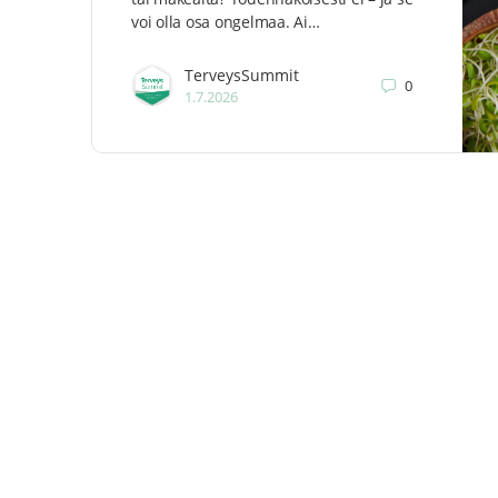
voi olla osa ongelmaa. Ai…
TerveysSummit
0
1.7.2026