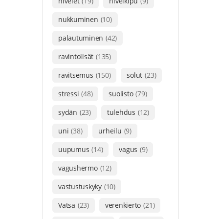
nivelet
(19)
nivelkipu
(9)
nukkuminen
(10)
palautuminen
(42)
ravintolisät
(135)
ravitsemus
(150)
solut
(23)
stressi
(48)
suolisto
(79)
sydän
(23)
tulehdus
(12)
uni
(38)
urheilu
(9)
uupumus
(14)
vagus
(9)
vagushermo
(12)
vastustuskyky
(10)
Vatsa
(23)
verenkierto
(21)