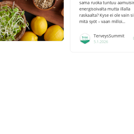
sama ruoka tuntuu aamuisi
energisoivalta mutta illalla
raskaalta? Kyse ei ole vain si
mitä syöt – vaan milloi…
TerveysSummit
5.1.2026