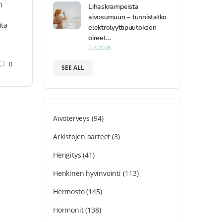
n
Lihaskrampeista
aivosumuun – tunnistatko
itä
elektrolyyttipuutoksen
oireet…
2.8.2026
0
SEE ALL
Aivoterveys
(94)
Arkistojen aarteet
(3)
Hengitys
(41)
Henkinen hyvinvointi
(113)
Hermosto
(145)
Hormonit
(138)