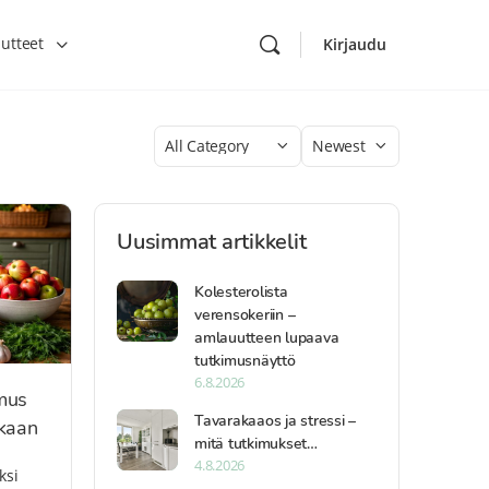
utteet
Kirjaudu
Category
Sort
by
Uusimmat artikkelit
Kolesterolista
verensokeriin –
amlauutteen lupaava
tutkimusnäyttö
6.8.2026
mus
Tavarakaaos ja stressi –
ukaan
mitä tutkimukset…
4.8.2026
ksi