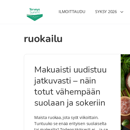
ILMOITTAUDU
SYKSY 2026
ruokailu
Makuaisti uudistuu
jatkuvasti – näin
totut vähempään
suolaan ja sokeriin
Maista ruokaa, jota syöt viikoittain.
Tuntuuko se enää erityisen suolaiselta
tai makealta? Todennäköisesti ei – ja se