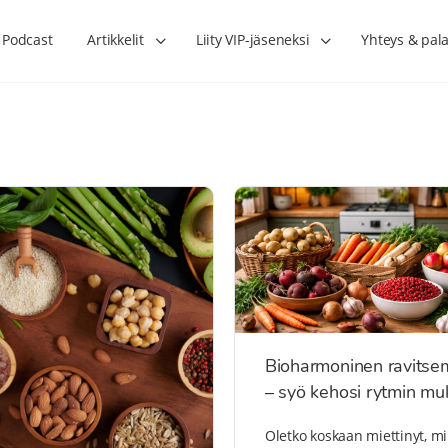
Podcast
Artikkelit
Liity VIP-jäseneksi
Yhteys & pala
Bioharmoninen ravitse
– syö kehosi rytmin m
Oletko koskaan miettinyt, mi