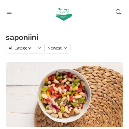
saponiini
Category
Sort
by