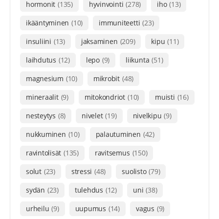
hormonit
(135)
hyvinvointi
(278)
iho
(13)
ikääntyminen
(10)
immuniteetti
(23)
insuliini
(13)
jaksaminen
(209)
kipu
(11)
laihdutus
(12)
lepo
(9)
liikunta
(51)
magnesium
(10)
mikrobit
(48)
mineraalit
(9)
mitokondriot
(10)
muisti
(16)
nesteytys
(8)
nivelet
(19)
nivelkipu
(9)
nukkuminen
(10)
palautuminen
(42)
ravintolisät
(135)
ravitsemus
(150)
solut
(23)
stressi
(48)
suolisto
(79)
sydän
(23)
tulehdus
(12)
uni
(38)
urheilu
(9)
uupumus
(14)
vagus
(9)