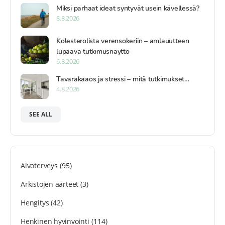
Miksi parhaat ideat syntyvät usein kävellessä?
8.8.2026
Kolesterolista verensokeriin – amlauutteen
lupaava tutkimusnäyttö
6.8.2026
Tavarakaaos ja stressi – mitä tutkimukset…
4.8.2026
SEE ALL
Aivoterveys
(95)
Arkistojen aarteet
(3)
Hengitys
(42)
Henkinen hyvinvointi
(114)