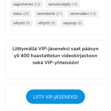
vagushermo
(12)
vastustuskyky
(10)
Vatsa
(23)
verenkierto
(21)
verensokeri
(13)
villiyrtit
(9)
villiyrtti
(9)
väsymys
(8)
Liittymällä VIP-jäseneksi saat pääsyn
yli 400 haastattelun videokirjastoon
sekä VIP-yhteisöön!
LIITY VIP-JÄSENEKSI