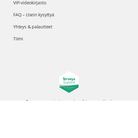
VIP-videokirjasto
FAQ – Usein kysyttyä
Yhteys & palautteet
Tiimi
Suomen suurin terveystapahtuma netissä
© 2026 - TerveysSummit | Biomed Oy
Menu
Tietosuojaseloste
Tilausehdot
Items