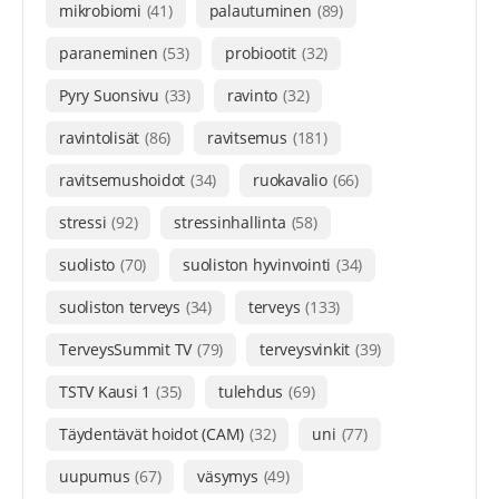
mikrobiomi
(41)
palautuminen
(89)
paraneminen
(53)
probiootit
(32)
Pyry Suonsivu
(33)
ravinto
(32)
ravintolisät
(86)
ravitsemus
(181)
ravitsemushoidot
(34)
ruokavalio
(66)
stressi
(92)
stressinhallinta
(58)
suolisto
(70)
suoliston hyvinvointi
(34)
suoliston terveys
(34)
terveys
(133)
TerveysSummit TV
(79)
terveysvinkit
(39)
TSTV Kausi 1
(35)
tulehdus
(69)
Täydentävät hoidot (CAM)
(32)
uni
(77)
uupumus
(67)
väsymys
(49)