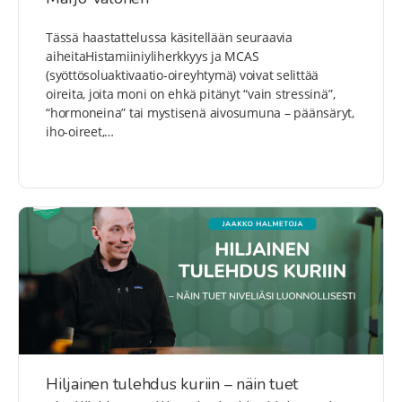
Tässä haastattelussa käsitellään seuraavia
aiheitaHistamiiniyliherkkyys ja MCAS
(syöttösoluaktivaatio-oireyhtymä) voivat selittää
oireita, joita moni on ehkä pitänyt “vain stressinä”,
“hormoneina” tai mystisenä aivosumuna – päänsäryt,
iho-oireet,…
Hiljainen tulehdus kuriin – näin tuet