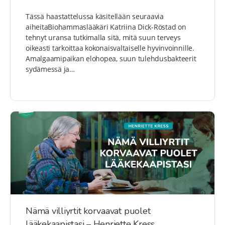
Tässä haastattelussa käsitellään seuraavia
aiheitaBiohammaslääkäri Katriina Dick-Röstad on
tehnyt uransa tutkimalla sitä, mitä suun terveys
oikeasti tarkoittaa kokonaisvaltaiselle hyvinvoinnille.
Amalgaamipaikan elohopea, suun tulehdusbakteerit
sydämessä ja…
Nämä villiyrtit korvaavat puolet
lääkekaapistasi – Henriette Kress