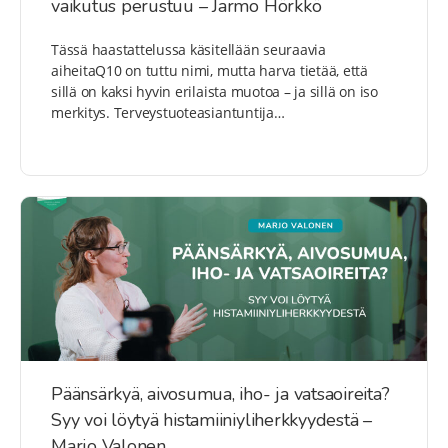
vaikutus perustuu – Jarmo Hörkkö
Tässä haastattelussa käsitellään seuraavia
aiheitaQ10 on tuttu nimi, mutta harva tietää, että
sillä on kaksi hyvin erilaista muotoa – ja sillä on iso
merkitys. Terveystuoteasiantuntija…
Päänsärkyä, aivosumua, iho- ja vatsaoireita?
Syy voi löytyä histamiiniyliherkkyydestä –
Marjo Valonen