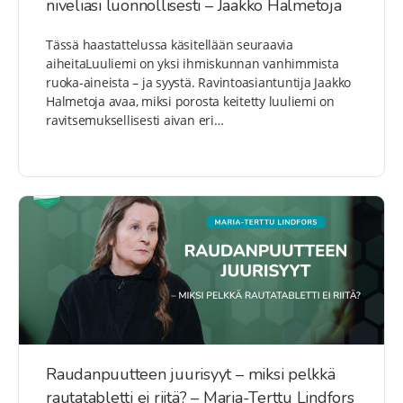
niveliäsi luonnollisesti – Jaakko Halmetoja
Tässä haastattelussa käsitellään seuraavia
aiheitaLuuliemi on yksi ihmiskunnan vanhimmista
ruoka-aineista – ja syystä. Ravintoasiantuntija Jaakko
Halmetoja avaa, miksi porosta keitetty luuliemi on
ravitsemuksellisesti aivan eri…
Raudanpuutteen juurisyyt – miksi pelkkä
rautatabletti ei riitä? – Maria-Terttu Lindfors