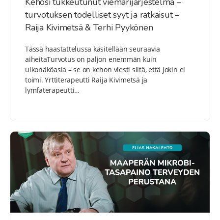
Kehosi tukkeutunut viemärijärjestelmä –
turvotuksen todelliset syyt ja ratkaisut –
Raija Kivimetsä & Terhi Pyykönen
Tässä haastattelussa käsitellään seuraavia
aiheitaTurvotus on paljon enemmän kuin
ulkonäköasia – se on kehon viesti siitä, että jokin ei
toimi. Yrttiterapeutti Raija Kivimetsä ja
lymfaterapeutti…