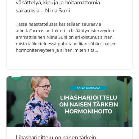
vähättelyä, kipuja ja hoitamattomia
sairauksia – Niina Suni
Tässä haastattelussa käsitellään seuraavia
aiheitaFarmasian tohtori ja lisääntymisterveyden
ammattilainen Niina Suni on erikoistunut siihen,
mistä lääketieteessä puhutaan liian vähän: naisen
hormoniterveyteen ja siihen, miten sitä…
Lihasharjoittelu on naisen tärkein