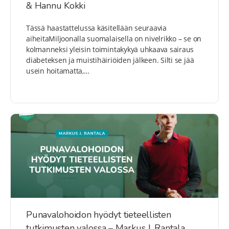
& Hannu Kokki
Tässä haastattelussa käsitellään seuraavia
aiheitaMiljoonalla suomalaisella on nivelrikko – se on
kolmanneksi yleisin toimintakykyä uhkaava sairaus
diabeteksen ja muistihäiriöiden jälkeen. Silti se jää
usein hoitamatta,…
Punavalohoidon hyödyt tieteellisten
tutkimusten valossa – Markus J. Rantala