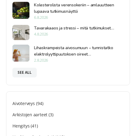
Kolesterolista verensokeriin – amlauutteen
lupaava tutkimusnäyttö
6.8.2026
Tavarakaaos ja stressi – mitä tutkimukset…
4.8.2026
Lihaskrampeista aivosumuun – tunnistatko
elektrolyyttipuutoksen oireet…
2.8.2026
SEE ALL
Aivoterveys
(94)
Arkistojen aarteet
(3)
Hengitys
(41)