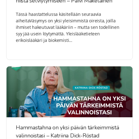
niistä selviytymiseen – Päivi Mäkeläinen
Tässä haastattelussa käsitellään seuraavia
aiheitaVäsymys on yksi yleisimmistä oireista, joilla
ihmiset hakeutuvat lääkäriin – mutta sen todellinen
syy jää usein löytymättä. Yleislääketieteen
erikoislääkäri ja biokemisti…
Hammastahna on yksi päivän tärkeimmistä
valinnoistasi – Katriina Dick-Röstad